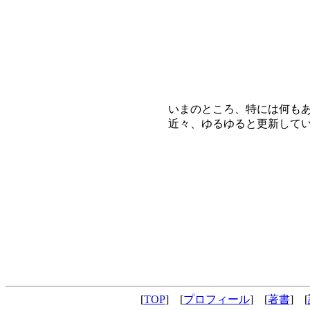
いまのところ、特には何も
近々、ゆるゆると更新して
[
TOP
] [
プロフィール
] [
著書
] [