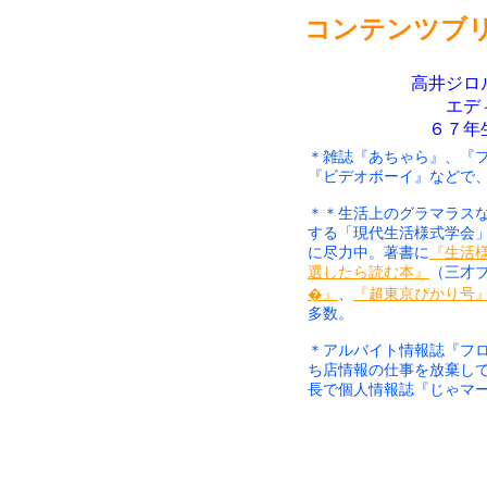
コンテンツブ
高井ジロ
エデ
６７年
＊雑誌『あちゃら』、『
『ビデオボーイ』などで
＊＊生活上のグラマラスな
する「現代生活様式学会
に尽力中。著書に
『生活
選したら読む本』
（三才
�』
、
『超東京ぴかり号
多数。
＊アルバイト情報誌『フ
ち店情報の仕事を放棄し
長で個人情報誌『じゃマ