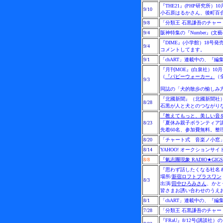
『THE21』(PHP研究所）
9/10
小石原はるかさん、後町百
9/8
「分類王 石黒謙吾のチャー
9/4
阪神特集の『Number』
『DIME』(小学館）18
9/4
コメントしてます。
9/1
「chART」連載中の、『
『月刊MOE』(白泉社）1
（
『パピーウォーカー』
（
9/3
同誌の「犬的散歩の愉しみ
『北國新聞』（北國新聞社
8/28
石黒が人と犬とのつながり
『教えてもっと、美しい音
8/23
「夏休み親子ボランティア
先着60名、参加費無料。整理
8/20
「チャート式 音楽ノ小窓」
8/14
YAHOO! オークションサ
8/8
『氣志團現象 RADIO★GIG
『思わず話したくなる社名
場所/
新宿ロフトプラスワン
8/3
出演/
田中ひろみさん
、かと
皆さまお誘い合わせのうえ
8/1
「chART」連載中の、『
7/28
「分類王 石黒謙吾のチャー
『FRaU』8/12号(講