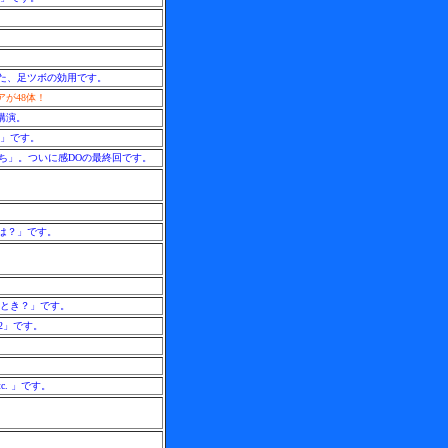
てた、足ツボの効用です。
が48体！
講演。
ら」です。
たち」。ついに感DOの最終回です。
は？」です。
なとき？」です。
2」です。
. 」です。