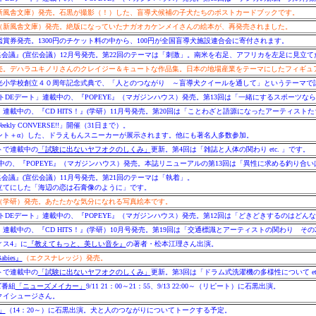
新風舎文庫）発売。石黒が撮影（！）した、盲導犬候補の子犬たちのポストカードブックです。
（新風舎文庫）発売。絶版になっていたナガオカケンメイさんの絵本が、再発売されました。
賞券発売。1300円のチケット料の中から、100円が全国盲導犬施設連合会に寄付されます。
編集会議』(宣伝会議）12月号発売。第22回のテーマは「刺激」。南米を右足、アフリカを左足に見立
売。デハラユキノリさんのクレイジー＆キュートな作品集。日本の地場産業をテーマにしたフィギュア
光小学校創立４０周年記念式典で、「人とのつながり ～盲導犬クイールを通して」というテーマで
トDEデート」連載中の、『POPEYE』（マガジンハウス）発売。第13回は「一緒にするスポーツな
連載中の、『CD HITS！』(学研）11月号発売。第20回は「ことわざと語源になったアーティスト
kly CONVERSE!!」開催（31日まで）。
ント＋α）した、ドラえもんスニーカーが展示されます。他にも著名人多数参加。
イトで連載中の
「試験に出ないヤフオクのしくみ」
更新。第4回は「雑誌と人体の関わり etc. 」です。
中の、『POPEYE』（マガジンハウス）発売。本誌リニューアルの第13回は「異性に求める釣り合い
集会議』(宣伝会議）11月号発売。第21回のテーマは「執着」。
立てにした「海辺の恋は石膏像のように」です。
（学研）発売。あたたかな気分になれる写真絵本です。
トDEデート」連載中の、『POPEYE』（マガジンハウス）発売。第12回は「どきどきするのはどん
連載中の、『CD HITS！』(学研）10月号発売。第19回は「交通標識とアーティストの関わり その
ィス4」に
『教えてもっと、美しい音を』
の著者・松本江理さん出演。
bies』
（エクスナレッジ）発売。
イトで連載中の
「試験に出ないヤフオクのしくみ」
更新。第3回は「ドラム式洗濯機の多様性について etc
ズ番組
「ニューズメイカー」
9/11 21：00～21：55、9/13 22:00～（リピート）に石黒出演。
クイシュージさん。
」
（14：20～）に石黒出演。犬と人のつながりについてトークする予定。