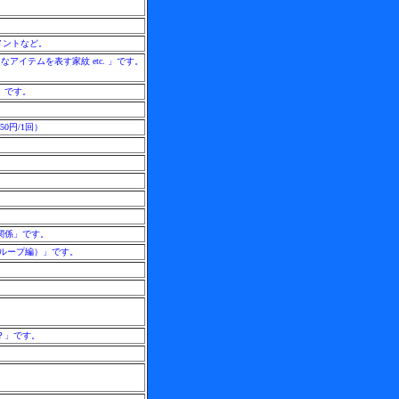
。
メントなど。
アイテムを表す家紋 etc. 」です。
」です。
0円/1回）
関係」です。
グループ編）」です。
？」です。