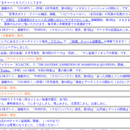
するチャート＆コメントしてます。
連載中の、『CD HITS！』(学研）8月号発売。第16回は「メガネとミュージシャンの関わり」です
文社）に、「盲導犬ポスト・クイール物語」掲載。『パピーウォーカー』（全日出版）の写真や石黒のコ
トで
「分類王・石黒謙吾のチャート式 試験に出ないヤフオクのしくみ」
連載開始。第1回は「さまざまな
と、最新のものがご覧いただけます。毎月第二木曜更新で６回連続です。
トDEデート」連載中の、『POPEYE』（マガジンハウス）発売。第7回は「デート中の話題あれこれ
（文藝春秋）発売。
ミレスにあるエンターテイメント端末
「プラスe」
で、
『快傑 チャート診断室』
が体験できます！（5
リニューアルしました。
編集会議』(宣伝会議）８月号発売。第18回のテーマは「目的」。「マン盆栽フィギュアの形状」です。
を』
（アーティストハウス）発売。
「ECLECTIC」で『THE ESOTERIC EXHIBITION OF MAMBONSAI @LONDON』開催。
Pooka』
（学研）vol.3発売。今回の特集は「夏の夜の夢」です。
トDEデート」連載中の、『POPEYE』（マガジンハウス）発売。第6回は「会った回数とメシの相関
連載中の、『CD HITS！』(学研）7月号発売。第16回は「家紋とアーティストの関わり（その2／
日出版）発売。
（エクスナレッジ）発売。
NHKでドラマ化（同タイトル／毎週月曜日、全7回）。
さん、勝村政信さん、うじきつよしさん、壇ふみさん、玉置浩二さん。お楽しみに。
トDEデート」連載中の、『POPEYE』（マガジンハウス）発売。第5回は「山手線とデートの関係は
藝春秋）発売。
元のガチャマン盆栽展』開催。（～6/13まで）
催日とは変更になりました。ご注意ください！