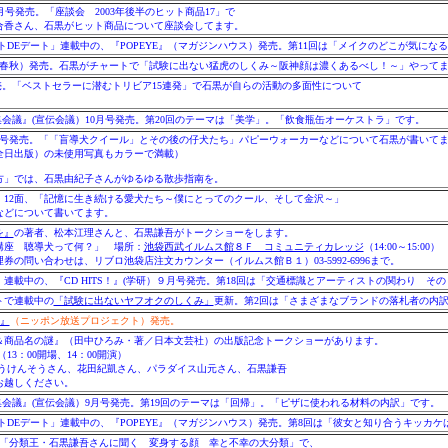
10月号発売。「座談会 2003年後半のヒット商品17」で
合香さん、石黒がヒット商品について座談会してます。
トDEデート」連載中の、『POPEYE』（マガジンハウス）発売。第11回は「メイクのどこが気にな
(文藝春秋）発売。石黒がチャートで「試験に出ない猛虎のしくみ～阪神顔は濃くあるべし！～」やって
号発売。「ベストセラーに潜むトリビア15連発」で石黒が自らの活動の多面性について
編集会議』(宣伝会議）10月号発売。第20回のテーマは「美学」。「飲食瓶缶オーケストラ」です。
0月号発売。「「盲導犬クイール」とその後の仔犬たち」パピーウォーカーなどについて石黒が書いて
全日出版）の未使用写真もカラーで満載）
方」では、石黒由紀子さんがゆるゆる散歩指南を。
）12面、「記憶に生き続ける愛犬たち～僕にとってのクール、そして金沢～」
などについて書いてます。
を』
の著者、松本江理さんと、石黒謙吾がトークショーをします。
講座 聴導犬って何？」 場所：
池袋西武イルムス館８Ｆ コミュニティカレッジ
（14:00～15:00）
券の問い合わせは、リブロ池袋店注文カウンター（イルムス館Ｂ１）03-5992-6996まで。
連載中の、『CD HITS！』(学研）９月号発売。第18回は「交通標識とアーティストの関わり そ
イトで連載中の
「試験に出ないヤフオクのしくみ」
更新。第2回は「さまざまなブランドの落札者の内訳 et
S』
（ニッポン放送プロジェクト）発売。
＆商品名の謎』（田中ひろみ・著／日本文芸社）の出版記念トークショーがあります。
（13：00開場、14：00開演）
うけんそうさん、花田紀凱さん、パラダイス山元さん、石黒謙吾
お越しください。
編集会議』(宣伝会議）9月号発売。第19回のテーマは「回帰」。「ピザに使われる材料の内訳」です。
トDEデート」連載中の、『POPEYE』（マガジンハウス）発売。第8回は「彼女と知り合うキッカケ
談社）の「分類王・石黒謙吾さんに聞く 変身する顔 幸と不幸の大分類」で、