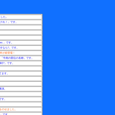
ました。
コクれ！」です。
c.」です。
すなら?」です。
2本が総登場！
、「牛肉の部位の名称」です。
剣!?」です。
てます。
講演。
です。
をのせました。
動」です。