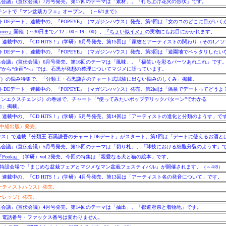
編集会議』(宣伝会議）7月号発売。第17回のテーマは「素材」。「打ち上げ花火の形状」です。
ントで『マン盆栽カフェ』オープン。（～6/1まで）
トDEデート」連載中の、『POPEYE』（マガジンハウス）発売。第4回は「女のコのどこに目がいく
lover』
開催（～30日まで／12：00～19：00）。
『ちょい似イヌ』
の実物にもお目にかかれます。
連載中の、『CD HITS！』(学研）6月号発売。第15回は「家紋とアーティストの関わり（その1／
トDEデート」連載中の、『POPEYE』（マガジンハウス）発売。第3回は「遊園地でベッタリしたい
編集会議』(宣伝会議）6月号発売。第16回のテーマは「風味」。「福笑いを彩るパーツあれこれ」です
発想”から“企画”へ」では、石黒が発想の整理についてマジメに語っています。
6(メタローグ）の悩み特集で、「分類王・石黒謙吾のチャート式試験に出ない悩みのしくみ」掲載。
トDEデート」連載中の、『POPEYE』（マガジンハウス）発売。第2回は「温泉でデートってどうよ
rns』（デザインエクスチェンジ）の巻頭で、チャート「“使ってみたいポップデリックパターン”でわかる
向」掲載。
連載中の、『CD HITS！』(学研）5月号発売。第14回は「アーティストの進化と分類のようす」で
中経出版）発売。
ハウス）で連載「分類王 石黒謙吾のチャートDEデート」がスタート。第1回は「デートに使えるお酒と
編集会議』(宣伝会議）5月号発売。第15回のテーマは「切り札」。「球技における細胞分裂のようす」
Pooka』
（学研）vol.2発売。今回の特集は「親愛なる犬と猫の絵本」です。
特設会場で『まじめな盆栽フェアとマジメなマン盆栽フェスティバル』が開催されます。（～4/8）
連載中の、『CD HITS！』(学研）4月号発売。第13回は「アーティスト名の発音について」です。
ーティストハウス）発売。
ナレッジ）発売。
編集会議』(宣伝会議）4月号発売。第14回のテーマは「抽出」。「都道府県と着物地」です。
。電話番号・ファックス番号は変わりません。