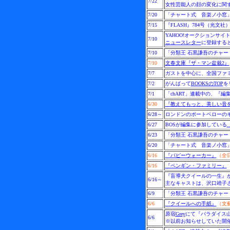
7/22
女性芸能人の顔の変化に関
7/20
「チャート式 音楽ノ小窓」
7/15
『FLASH』784号（光
YAHOO!オークションサイ
7/10
ニュースレター
に登録する
7/10
「分類王 石黒謙吾のチャー
7/10
文春文庫『ザ・マン盆栽2』
7/7
ガストを中心に、全国ファ
7/2
がんばって
BOOKSのTOP
を
7/1
「chART」連載中の、『
6/30
『教えてもっと、美しい音
6/28～
ロンドンのポートベローのギャラリー
6/27
BOSが編集に参加している
『
6/23
「分類王 石黒謙吾のチャー
6/20
「チャート式 音楽ノ小窓」
6/16
『パピーウォーカー』
（全
6/16
『ペンギン・ファミリー』
『盲導犬クイールの一生』が
6/16～
主なキャストは、沢口靖子
6/9
「分類王 石黒謙吾のチャー
6/6
『クイールへの手紙』
（文
原宿
Grey
にて『パラダイス山
6/6
※以前お知らせしていた開