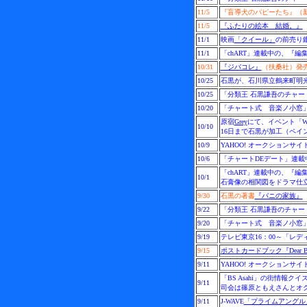
11/5
『盲導犬のパピーたち』
（
11/5
『ふたりの絵本 結婚。』
11/1
映画
「クイール」
の前売り鑑
11/1
「chART」連載中の、『
10/31
『ジバコレ』
（扶桑社）発
10/25
石黒が、石川県立鶴来町明
10/25
「分類王 石黒謙吾のチャー
10/20
「チャート式 音楽ノ小窓」
原宿
Grey
にて、イベント「Wee
10/10
16日まで石黒が加工（ペイ
10/9
YAHOO! オークションサ
10/6
「チャートDEデート」連載
「chART」連載中の、『編
10/1
石膏像の相関図をドラマ仕
9/30
石黒の著書
『バニの家族』
9/22
「分類王 石黒謙吾のチャー
9/20
「チャート式 音楽ノ小窓」
9/19
テレビ東京16：00～「レデ
9/15
ポストカードブック『Dear Ba
9/11
YAHOO! オークションサ
「BS Asahi」の街情報クイ
9/11
司会は篠原ともえさんとオ
9/11
J-WAVE
「プライムアングル