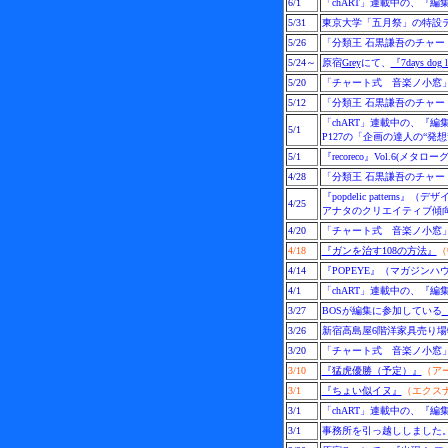
6/1
「chART」連載中の、『
5/31
東京大学「五月祭」の特設テ
5/26
「分類王 石黒謙吾のチャー
5/24～
原宿
Grey
にて、
『7days dog 
5/20
「チャート式 音楽ノ小窓」
5/12
「分類王 石黒謙吾のチャー
「chART」連載中の、『
5/1
P127の「企画の達人の“
5/1
『recoreco』Vol.
4/28
「分類王 石黒謙吾のチャー
『popdelic patte
4/25
アナタのクリエイティブ傾
4/20
「チャート式 音楽ノ小窓」
4/18
『ガンを治す108の方法』
（
4/14
『POPEYE』（マガジン
4/1
「chART」連載中の、『
3/27
BOSが編集に参加している
『
3/26
新宿高島屋6階洋家具売り場
3/20
「チャート式 音楽ノ小窓」
3/10
『猛虎優勝（予定）』
（ア
3/1
『ちょい似イヌ』
（エクス
3/1
「chART」連載中の、『
3/1
事務所を引っ越ししました