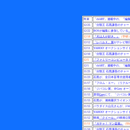
年末
「chART」連載中の、『
12/25
「分類王 石黒謙吾のチャー
12/22
BOSが編集に参加している
『
12/18
『犬は人が好き。』
（学研
12/12
「レベルＸ」展
がテレビ朝
12/11
YAHOO! オークションサ
12/10
「分類王 石黒謙吾のチャー
12/5
『ファミリーコンピュータ 198
12/1
「chART」連載中の、『
11/25
「分類王 石黒謙吾のチャー
11/23
石黒が、全日本盲導犬使用者
11/17
『フロム・エー』（リクル
11/16
「ジバコレ展」＠Grey オ
11/15
原宿
Grey
にて、「ジバコレ展」
11/15
石黒が、湘南藤沢ライオン
11/15
パラダイス山元さんが、J-
11/13
YAHOO! オークションサ
11/12
映画
「クイール」
の映画公開
11/11
『ガチャ！ マン盆栽』
（扶
11/10
「分類王 石黒謙吾のチャー