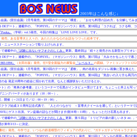
2003年はこんな感じ↓
編集会議』(宣伝会議）2月号発売。第24回のテーマは「構造」。「おせち料理の詰め方」を分解してみ
トDEデート」連載中の、『POPEYE』（マガジンハウス）発売。第18回は「コクれば、コクる時、
Pooka』
（学研）vol.5発売。今回の特集は「LOVE LOVE LOVE」です。
）発売。ある盲導犬と人々の、あたたたかな心のお話をつづった絵本です。
日・ニュースステーションで取り上げられます。
イトで連載中の
「試験に出ないヤフオクのしくみ」
更新。最終回は「続々と発売される新型カブリオレ et
トDEデート」連載中の、『POPEYE』（マガジンハウス）発売。第17回は「大みそかをふたりで過ご
3-1994』
（太田出版）発売。任V堂全面協力の展覧会
「レベルＸ」
の図録。ファミコンソフト125
編集会議』(宣伝会議）1月号発売。第23回のテーマは「柔軟」。肉の名前をダジャレ画像に置き換えた
トDEデート」連載中の、『POPEYE』（マガジンハウス）発売。第16回は「気合いの入り方も両刃の
の会 発足10周年の総会に招かれて出席。なんと感謝状をいただけるとか。
ート）の「将来の参考書」というコーナーで石黒がインタビュー受けてます。ちょこっと井上も写っ
ープニングパーティがあります（18：00～）。
開催（～21日まで／12：00～19：00）。
ズクラブ結成３０周年記念式典で、「人とのつながり ～盲導犬クイールを通して」というテーマで
WAVEにゲスト出演。マン盆栽の話などが聞けます(朝８時～11時）。ちょっとだけ石黒も出ます。
イトで連載中の
「試験に出ないヤフオクのしくみ」
更新。第５回は「トリビアの泉の新しいネタ etc. 」
が来年3/13～に決定。
桑社）発売。今作では、いつもの鉄道模型のフィギュアの代わりに、“ガチャガチャ”のキャラクター
トDEデート」連載中の、『POPEYE』（マガジンハウス）発売。第15回は「ケンカの原因～男の行