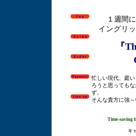
１週間
イングリ
『Th
忙しい現代、庭い
ろうと思ってもな
ず。
そんな貴方に強～
Time-saving t
キ