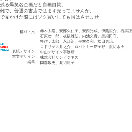
残る爆笑名企画だと自画自賛。
難で、普通の書店ではまず売ってませんが、
で見かけた際にはソク買いしても損はさせませ
赤木太陽、安部久仁子、安西光成、伊熊恒介、石黒謙
構成・文：
石原壮一郎、板橋雅弘、内池久貴、黒須田守、
杉作Ｊ太郎、永江朗、平林久和、松田勇治、
ロドリゲス井之介、ロバトミー茄子野、渡辺水央
表紙デザイン：
中山デザイン事務所
本文デザイン：
株式会社サンビジネス
編集：
岡部敬史、渡辺庸子