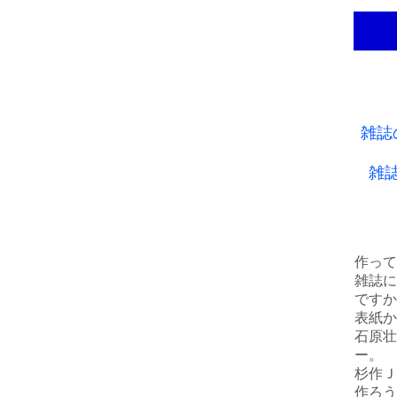
雑誌
雑
作って
雑誌に
ですか
表紙か
石原壮
ー。
杉作Ｊ
作ろう