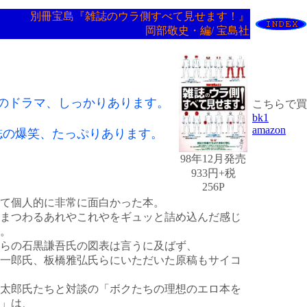
別冊宝島『雑誌のウラ側すべて見せます！』
岡部敬史・編/ 宝島社
のドラマ、しっかりあります。
こちらで買
bk1
amazon
誌の爆笑、たっぷりあります。
98年12月発売
933円+税
256P
て個人的に非常に面白かった本。
まつわるあれやこれやをギュッと詰め込んだ感じ
。
らの石黒謙吾氏の図表は言うに及ばず、
一郎氏、板橋雅弘氏らにいただいた原稿もサイコ
太郎氏たちと対談の「ボクたちの理想のエロ本を
」は、