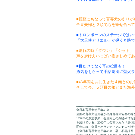
■難聴にもなって盲導犬のありが
全盲夫婦と２頭で心を寄せ合って
■トロンボーンのステージではい
「大天使アリエル」が導く奇跡で
■別れの時「ダウン」「シット」
声を掛け力いっぱい抱きしめてあ
■目だけでなく耳の役目も！
勇気をもらって手話劇団に聖火ラ
■43年間を共に生きた４頭とのお
そして今、５頭目の娘とまた海外
-----------------------------------------------------------------
全日本盲導犬使用者の会
全国の盲導犬使用者が出身盲導犬協会の枠
1994年の創立以来、会員同士の親睦や情
を続けている。2002年に公布された「身
同年には、会員とボランティアの44人が綴
（全日本盲導犬使用者の会・著、石黒謙吾・