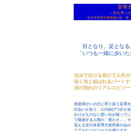
盲導
～光を失った
全日本盲導犬使用者の会・著
目となり、足となる
「いつも一緒に歩いた
自分で歩ける喜びで人生が
深く強く結ばれるパートナ
涙の別れのリアルエピソー
視覚障がいの方に寄り添う盲導犬
出会いがあり、心の結びつきがあ
かけがえのない思い出が残ってい
で痛感する人間の「豊かさ」。そ
迎える全日本盲導犬使用者の会の
リアルなエピソードを綴ります。