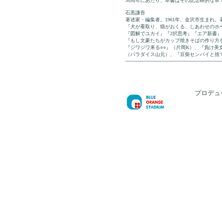
30周年にあたり、本書はその記念碑的な本
石黒謙吾
著述家・編集者。1961年、金沢市生まれ
『犬が看取り、猫がおくる、しあわせのホ
『図解でユカイ』『2択思考』『エア新書
『もし文豪たちがカップ焼きそばの作り方
『ジワジワ来る○○』（片岡K）、『負け美
（パラダイス山元）、『豆柴センパイと捨て
-----------------------------------------------------------------
プロデュ