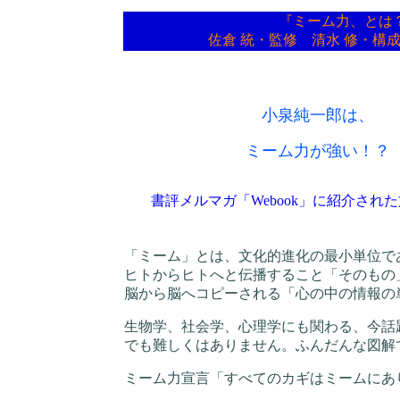
『ミーム力、と
佐倉 統・監修 清水 修・構
小泉純一郎は、
ミーム力が強い！？
書評メルマガ「Webook」に紹介され
「ミーム」とは、文化的進化の最小単位で
ヒトからヒトへと伝播すること「そのもの
脳から脳へコピーされる「心の中の情報の
生物学、社会学、心理学にも関わる、今話
でも難しくはありません。ふんだんな図解
ミーム力宣言「すべてのカギはミームにあ