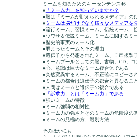
ミームを知るためのキーセンテンス46
●
「ミーム力」を知っていますか？
●脳は「ミームが貯えられるメディア」の
●
ミームは脳だけでなく様々なメディアを
●流行ミーム、習慣ミーム、伝統ミーム、
●ウワサ＆伝説ミーム、ミームに関するミ
●歴史的事実のミーム化
●弱まったミームとその理由
●遺伝子から発想されたミーム、自己複製
●ミームプールとしての脳、書物、CD、
●心、意識は巨大なミーム複合体である
●突然変異するミーム、不正確にコピーさ
●ミームの都合は遺伝子の都合と異なるこ
●人間はミームと遺伝子の複合である
●
「訴求力」とは「ミーム力」である
●強いミームの特徴
●ミーム強弱の相対性
●ミーム力の強さとそのミームの危険度の
●ミームの見極め方、選別方法
そのほかにも