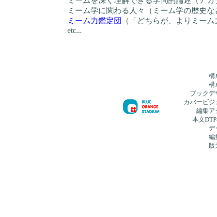
ミームを深く理解できる学問的論述（アカ
ミーム学に関わる人々（ミーム学の歴史な
ミーム力鑑定団
（「どちらが、よりミーム
etc...
構
構
ブックデ
カバービジ
編集ア
本文DT
デ
編
版