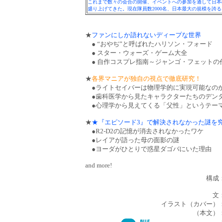
これまで数々の会合の開催、イベントへの参加を通して日本
盛り上げてきた。現在隊員数2000名、日本最大の規模を誇る
★
ファンにしか語れないディープな世界
● “おやぢ”と呼ばれたハリソン・フォード
● スター・ウォーズ・ゲーム大全
● 自作コスプレ指南～ジャンゴ・フェットの
★
各界マニアが独自の視点で徹底研究！
●ライトセイバーは物理学的に実現可能なの
●歯科医学から見たキャラクターたちのデン
●心理学から見えてくる「父性」というテー
★
★『エピソード3』で解決されなかった謎を
●R2-D2の記憶が消去されなかったワケ
●レイアが語った母の面影の謎
●ヨーダがひとりで惑星ダゴバにいた理由
and more!
構成
文
イラスト（カバー）
（本文）