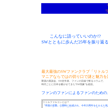
こんなに語っていいのか!?
SWとともに歩んだ25年を振り返
最大最強のSWファンクラブ「リトル
マニアならではの切り口で謎と魅力を
隊員の座談会、SW史年表、ファンの目線で斬るコラムで、
時代ごとに日本を騒がせてきた“SW現象”を総括。
ファンのファンによるファンのための
リトルファルコンとは？
『帝国の逆襲』公開時に結成され、今年25周年をむかえた私