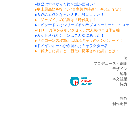
●物語はすべからく第２話が面白い！
●史上最高額を投じた“自主製作映画”、それがＳＷ！
●ＳＷの原点となったＳＦ小説はコレだ！
●「ジェダイ」の語源は「時代劇」！
●エピソード２はシリーズ初のラブストーリー!? ミステ
●1日100万件を越すアクセス、大人気のニセ予告編
●カットされたシーンはこんなにあった！
●『クローンの攻撃』は隠れキャラのオンパレード！
●ドメインネームから漏れたキャラクター名
●「解決した謎」と「新たに提示された謎」とは？
著
プロデュース・編集
デザイン
編集
本文組版
協力
制作
制作進行