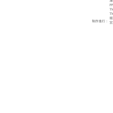
瀬
P
Th
T
堀
制作進行：
宮