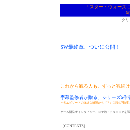
『スター・ウォーズ 
河
クリ
SW最終章、ついに公開！
これから観る人も、ずっと観続け
字幕監修者が贈る、シリーズ6作
～各エピソードの詳細な解説から『７』以降の可能性
ゲーム開発者インタビュー、ロケ地・チュニジアを巡
［CONTENTS]