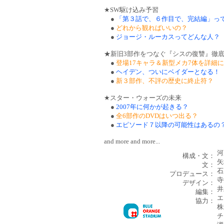
★SW駆け込み予習
●
「第３話で、６作目で、完結編」っ
●
どれから観ればいいの？
●
ジョージ・ルーカスってどんな人？
★新旧3部作をつなぐ『シスの復讐』徹
●
登場17キャラ＆新型メカ7体を詳細
●
ヘイデン、ついにベイダーとなる！
●
新３部作、不評の歴史に終止符？
★スター・ウォーズの未来
●
2007年に何かが起きる？
●
全6部作のDVDはいつ出る？
●
エピソード７以降の可能性はあるの
and more and more...
河
構成・文：
矢
文：
石
プロデュース：
寺
デザイン：
井
編集：
エ
協力：
株
チ