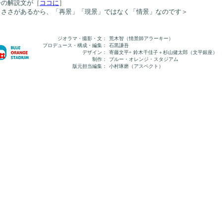
吾の解説文が［
ココに
］
くささがあるから、「再景」「現景」ではなく「情景」なのです＞
ジオラマ・撮影・文：
荒木智（情景師アラーキー）
プロデュース・構成・編集：
石黒謙吾
デザイン：
寄藤文平+ 鈴木千佳子＋杉山健太郎（文平銀座）
制作：
ブルー・オレンジ・スタジアム
版元担当編集：
小村琢磨（アスペクト）