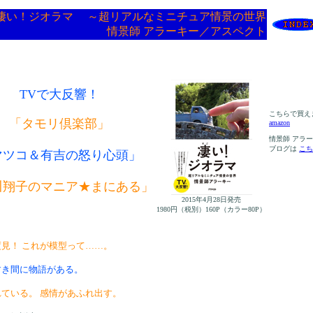
凄い！ジオラマ ～超リアルなミニチュア情景の世界
情景師 アラーキー／アスペクト
TVで大反響！
こちらで買え
「タモリ倶楽部」
amazon
情景師 アラ
ブログは
こち
マツコ＆有吉の怒り心頭」
川翔子のマニア★まにある」
2015年4月28日発売
1980円（税別）160P（カラー80P）
見！ これが模型って……。
すき間に物語がある。
ている。 感情があふれ出す。