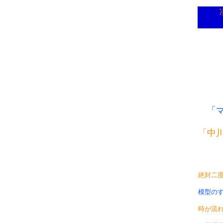
「
「中
絶対二度
模型の
時が流れ