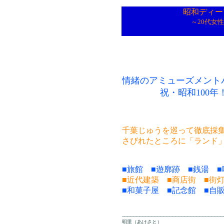
昭和ディー
～20代女
情緒のアミューズメント
祝・昭和100年
千葉じゅうを巡って徹底採
さびれたところに「ランド
■旅館 ■遊廓跡 ■銭湯 
■近代建築 ■商店街 ■街
■和菓子屋 ■記念館 ■自
--------------------------------------------------------------------
明里（あけさと）