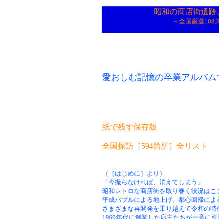
昭和の商店街遺跡、
～全国厳選10
愛おしむ記憶の卒業アルバム
紙で残す保存版
全国探訪［594箇所］全リスト
（［はじめに］より）
「今撮らなければ、消えてしまう」
昭和レトロな商店街を取り巻く状況はこ
平成バブルによる地上げ、都心回帰によ
さまざまな再開発を乗り越えて令和の時
1960年代に創業した店主たちが一斉に