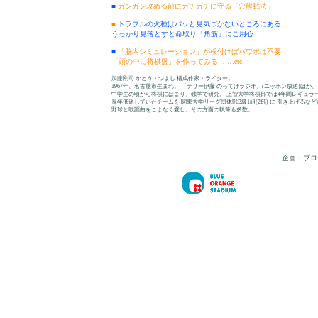
■
ガンガン攻める前にガチガチに守る「穴熊戦法」
■
トラブルの火種はパッと見気づかないところにある
うっかり見落とすと命取り「角筋」にご用心
■
「脳内シミュレーション」が根付けばパワポは不要
「頭の中に将棋盤」を作ってみる ……etc.
加藤剛司 かとう・つよし 構成作家・ライター。
1967年、名古屋市生まれ。 『テリー伊藤 のってけラジオ』(ニッポン放送)ほか
中学生の頃から将棋にはまり、独学で研究。 上智大学将棋部では4年間レギュラ
長年低迷していたチームを 関東大学リーグ団体戦B級1組(2部) に 引き上げるな
野球と歌謡曲をこよなく愛し、その方面の執筆も多数。
企画・プロ