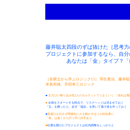
藤井聡太四段のずば抜けた［思考力
プロジェクトに参加するなら、自分
あなたは「金」タイプ？「
［名棋士から学ぶロジック15］ 羽生善治、藤井
米長邦雄、升田幸三ロジック
■
主力2人+斬り込み役2人のカルテットでうまくいく 「攻めは飛
■
企画をスタートする時点で、リスクヘッジは済ませておく
「玉」を囲ったら、必ず「端歩」を突いて逃げ道を作っておく
■
直接口を出さず間接的に人を動かすほうが好結果に
「角」は遠くから打つ手に好手あり
■
社運を懸けたプロジェクトは社内調整をしっかりと