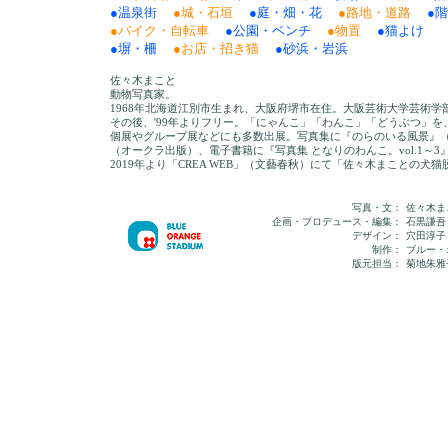
●温泉街
●城・石垣
●庭・畑・花
●路地・道路
●
●バイク・自転車
●公園・ベンチ
●物置
●猫よけ
●塀・柵
●お店・招き猫
●砂浜・岩浜
佐々木まこと
動物写真家。
1968年北海道江別市生まれ、大阪府堺市在住。大阪芸術大学芸術
その後、'99年よりフリー。「にゃんこ」「わんこ」「どうぶつ」
個展やグループ展などにも多数出展。写真集に『のらのいる風景』
（オークラ出版）、電子書籍に『写真集 となりのわんこ。vol.1～
2019年より「CREA WEB」（文藝春秋）にて「佐々木まことの犬
写真・文：
佐々木ま
企画・プロデュース・編集：
石黒謙吾
デザイン：
穴田淳子（a 
制作：
ブルー・
版元担当：
菊地朱雅