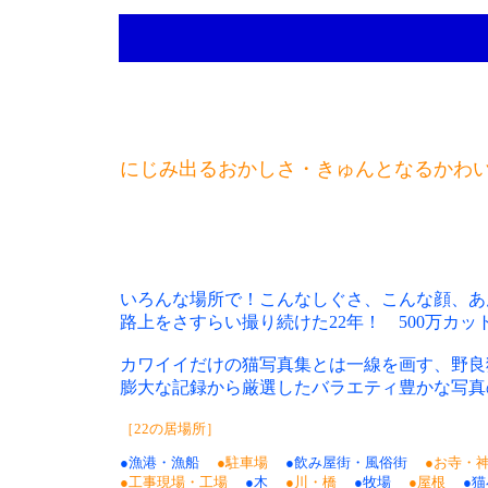
にじみ出るおかしさ・きゅんとなるかわ
いろんな場所で！こんなしぐさ、こんな顔、あ
路上をさすらい撮り続けた22年！ 500万カ
カワイイだけの猫写真集とは一線を画す、野良
膨大な記録から厳選したバラエティ豊かな写真
［22の居場所］
●漁港・漁船
●駐車場
●飲み屋街・風俗街
●お寺・
●工事現場・工場
●木
●川・橋
●牧場
●屋根
●