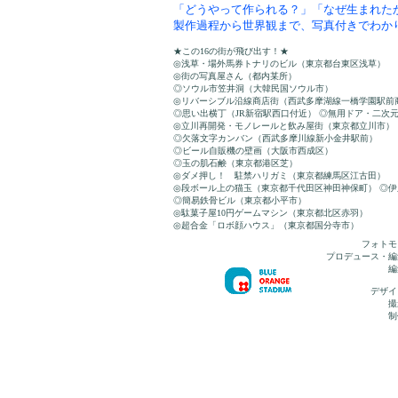
「どうやって作られる？」「なぜ生まれた
製作過程から世界観まで、写真付きでわか
★この16の街が飛び出す！★
◎浅草・場外馬券トナリのビル（東京都台東区浅草）
◎街の写真屋さん（都内某所）
◎ソウル市笠井洞（大韓民国ソウル市）
◎リバーシブル沿線商店街（西武多摩湖線一橋学園駅前
◎思い出横丁（JR新宿駅西口付近） ◎無用ドア・二次
◎立川再開発・モノレールと飲み屋街（東京都立川市）
◎欠落文字カンバン（西武多摩川線新小金井駅前）
◎ビール自販機の壁画（大阪市西成区）
◎玉の肌石鹸（東京都港区芝）
◎ダメ押し！ 駐禁ハリガミ（東京都練馬区江古田）
◎段ボール上の猫玉（東京都千代田区神田神保町） ◎
◎簡易鉄骨ビル（東京都小平市）
◎駄菓子屋10円ゲームマシン（東京都北区赤羽）
◎超合金「ロボ顔ハウス」（東京都国分寺市）
フォトモ
プロデュース・編
編
デザイ
撮
制