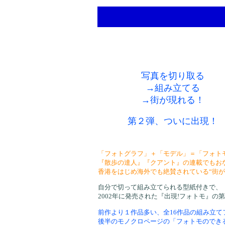
写真を切り取る
→組み立てる
→街が現れる！
第２弾、ついに出現！
「フォトグラフ」＋「モデル」＝「フォト
『散歩の達人』『クアント』の連載でもお
香港をはじめ海外でも絶賛されている“街が
自分で切って組み立てられる型紙付きで、
2002年に発売された『出現!フォトモ』の
前作より１作品多い、全16作品の組み立て
後半のモノクロページの「フォトモのでき