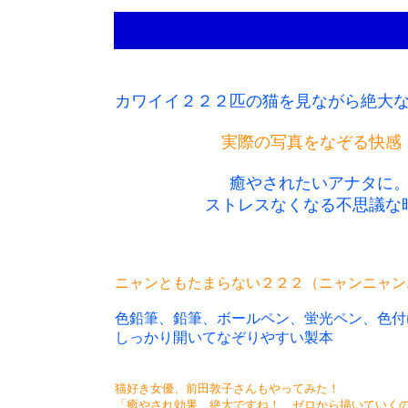
カワイイ２２２匹の猫を見ながら絶大
実際の写真をなぞる快感
癒やされたいアナタに
ストレスなくなる不思議な
ニャンともたまらない２２２（ニャンニャン
色鉛筆、鉛筆、ボールペン、蛍光ペン、色付
しっかり開いてなぞりやすい製本
猫好き女優、前田敦子さんもやってみた！
「癒やされ効果、絶大ですね！ ゼロから描いていく