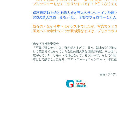
プレッシャーもなくてやりやすいです！上手くなくて
保護猫活動を続ける猫大好き芸人のサンシャイン池崎
SNSの超人気猫「まる」ほか、SNSでフォロワー１
既存の＜なぞり本＞はイラストでしたが、写真で２２
蛍光ペンや水性ペンでの新感覚なぞりは、プリクラや
猫なぞり推進委員会
「写真で猫なぞり」は、猫が好きすぎて、日々、路上などで猫の
して筆記具でなぞっていた女性の個人的な活動が発端。その後、
広がっていき、リモートで見せ合っているグループ。そして今回
本として残すことになり、2022（ニャーオニャンニャン）年に
企画・プロデ