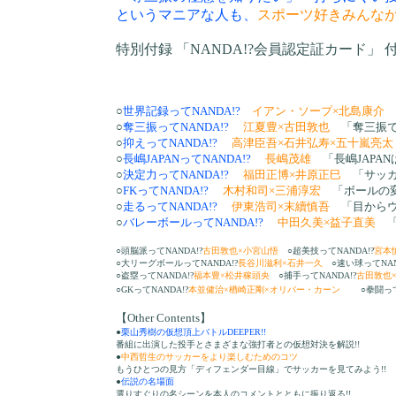
というマニアな人も、
スポーツ好きみんなが
特別付録 「NANDA!?会員認定証カード」 付
○
世界記録ってNANDA!?
イアン・ソープ×北島康介
○
奪三振ってNANDA!?
江夏豊×古田敦也
「奪三振
○
抑えってNANDA!?
高津臣吾×石井弘寿×五十嵐亮
○
長嶋JAPANってNANDA!?
長嶋茂雄
「長嶋JAPA
○
決定力ってNANDA!?
福田正博×井原正巳
「サッカ
○
FKってNANDA!?
木村和司×三浦淳宏
「ボールの
○
走るってNANDA!?
伊東浩司×末續慎吾
「目から
○
バレーボールってNANDA!?
中田久美×益子直美
○頭脳派ってNANDA!?
古田敦也×小宮山悟
○超美技ってNANDA!?
宮本
○大リーグボールってNANDA!?
長谷川滋利×石井一久
○速い球ってNAN
○盗塁ってNANDA!?
福本豊×松井稼頭央
○捕手ってNANDA!?
古田敦也
○GKってNANDA!?
本並健治×楢崎正剛×オリバー・カーン
○拳闘ってN
【Other Contents】
●
栗山秀樹の仮想頂上バトルDEEPER!!
番組に出演した投手とさまざまな強打者との仮想対決を解説!!
●
中西哲生のサッカーをより楽しむためのコツ
もうひとつの見方「ディフェンダー目線」でサッカーを見てみよう!!
●
伝説の名場面
選りすぐりの名シーンを本人のコメントとともに振り返る!!