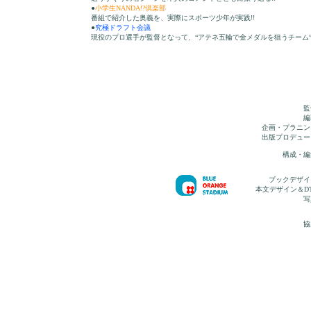
●
小学生NANDA!?倶楽部
番組で紹介した奥義を、実際にスポーツ少年が実践!!
●
究極ドラフト会議
現役のプロ選手が監督となって、“アテネ五輪で金メダルを狙うチーム”
監
編
企画・プラニン
出版プロデュー
構成・編
ブックデザイ
本文デザイン＆D
写
協