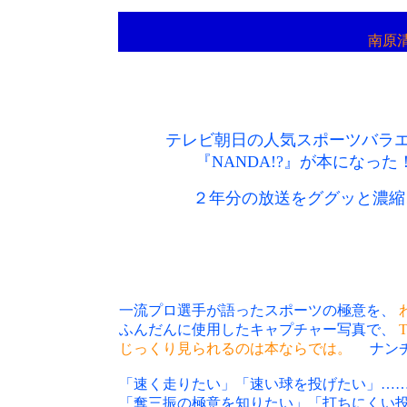
南原清
テレビ朝日の人気スポーツバラ
『NANDA!?』が本になった
２年分の放送をググッと濃縮!
一流プロ選手が語ったスポーツの極意を、
ふんだんに使用したキャプチャー写真で、
じっくり見られるのは本ならでは。
ナン
「速く走りたい」「速い球を投げたい」……
「奪三振の極意を知りたい」「打ちにくい