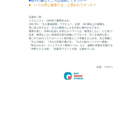
■相手の嫌なところは指摘してオッケー
■「いつも同じ服着てる」と思われてオッケー
石原壮一郎
コラムニスト。1963年三重県生まれ。
1993 年に『大人養成講座』でデビュー。以来、100 冊以上の著書を
世に送り出すなど、大人の素晴らしさを日本に根付かせてきた。
還暦を前に、令和の社会に大切なキーワードは「無理をしない」だと気づ
以来、無理をしない具体的方策や効能にアプローチ。日々を気持ち良く
過ごすためのリラクゼーション提示集として本書をまとめる。主な著書に
『大人力検定』『大人の言葉の選び方』『大人の超ネットマナー講座』
『恥をかかない コミュマスター養成ドリル』など。故郷の名物を応援する
「伊勢うどん大使」「松阪市ブランド大使」も務めている。
企画・プロデ