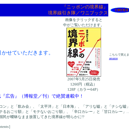
『ニッポンの境界線』
境界線引き隊／ワニブックス
画像をクリックすると
中がご覧いただけます。
引かせていただきます。
こちらで買え
amazon
2007年5月25日発売
1260円（税込）
128P（カラー64P）
誌『広告』（博報堂／刊）で絶賛連載中！
コン」と「飲み会」、「太平洋」と「日本海」、「アリな嘘」と「ナシな嘘
テるおごり額」と「モテないおごり額」、「辛口カレー」と「甘口カレー」
国民が曖昧なまま放置してきた境界線が明らかに!?
tents］