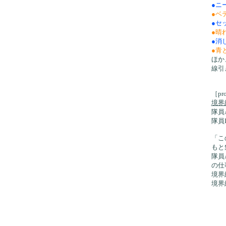
●ニ
●ベ
●セ
●晴
●消
●青
ほか
線引
［pro
境界
隊員
隊員
「こ
もと
隊員
の仕
境界
境界