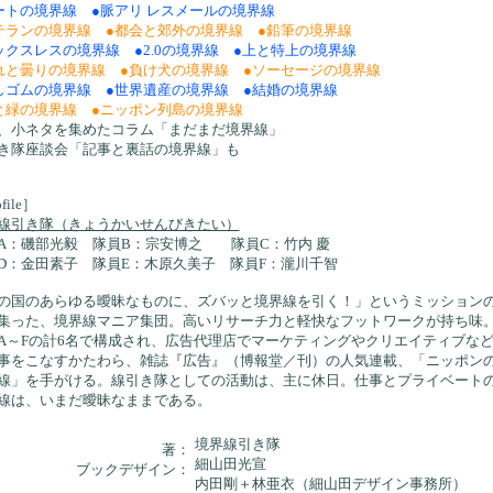
ートの境界線 ●脈アリ レスメールの境界線
テランの境界線 ●都会と郊外の境界線 ●鉛筆の境界線
ックスレスの境界線 ●2.0の境界線 ●上と特上の境界線
れと曇りの境界線 ●負け犬の境界線 ●ソーセージの境界線
しゴムの境界線 ●世界遺産の境界線 ●結婚の境界線
と緑の境界線 ●ニッポン列島の境界線
、小ネタを集めたコラム「まだまだ境界線」
き隊座談会「記事と裏話の境界線」も
file］
線引き隊（きょうかいせんびきたい）
A：磯部光毅 隊員B：宗安博之 隊員C：竹内 慶
D：金田素子 隊員E：木原久美子 隊員F：瀧川千智
の国のあらゆる曖昧なものに、ズバッと境界線を引く！」というミッション
集った、境界線マニア集団。高いリサーチ力と軽快なフットワークが持ち味
A～Fの計6名で構成され、広告代理店でマーケティングやクリエイティブな
事をこなすかたわら、雑誌『広告』（博報堂／刊）の人気連載、「ニッポン
線」を手がける。線引き隊としての活動は、主に休日。仕事とプライベート
線は、いまだ曖昧なままである。
境界線引き隊
著：
細山田光宣
ブックデザイン：
内田剛＋林亜衣（細山田デザイン事務所）