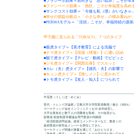
■プラシーボ効果＝前向きな「思い込み」こそが幸
■ファンベース効果＝「熱狂」こそが幸福度を高め
■サンクコスト効果＝「今後も私（僕）がいなきゃ
■幸せの損益分岐点＝「小さな幸せ」の積み重ねが
■PERMAモデル＝「没頭」こそが、幸福持続の源泉
甲子園に見られる「TORACO」７つのタイプ
■親虎タイプ＝【英才教育】による洗脳で
■ナマ虎タイプ＝【現場（球場）】に通い詰め
■観て虎タイプ＝【テレビ・動画】でビビッと
■ジモ虎タイプ＝【関西出身】でスルッと
■カレ（夫）虎タイプ＝【彼氏・夫】の影響で
■キュン虎タイプ＝【推しメン】に惹かれて
■トモ虎タイプ＝【友人・知人】につられて
----------------------------------------------------------------------------------------------------
牛窪恵（うしくぼ・めぐみ）
世代・トレンド評論家／立教大学大学院客員教授／修士（MBA）
マーケティング会社インフィニティを20 余年経営し、
大手企業各社と数千人の消費者を取材。その知見から、
財務省 財政制度等審議会専門委員や内閣府
「経済財政諮問会議」政策コメンテーターなど、数多くの
政府委員や研究会メンバーを歴任してきた。
マーケティング関連の著書を通じて「おひとりさま」
「草食系（男子）」「年の差婚」などの流行語を世に広める。