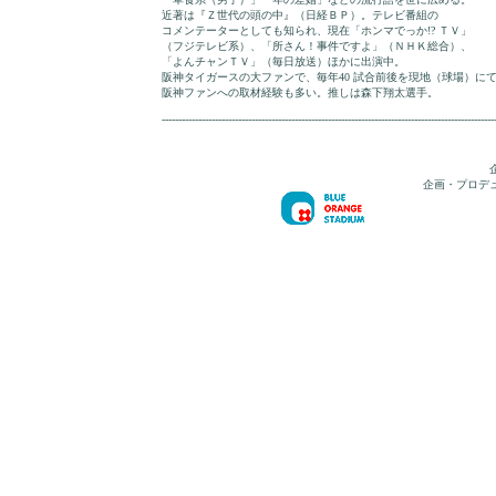
近著は『Ｚ世代の頭の中』（日経ＢＰ）。テレビ番組の
コメンテーターとしても知られ、現在「ホンマでっか!? ＴＶ」
（フジテレビ系）、「所さん！事件ですよ」（ＮＨＫ総合）、
「よんチャンＴＶ」（毎日放送）ほかに出演中。
阪神タイガースの大ファンで、毎年40 試合前後を現地（球場）に
阪神ファンへの取材経験も多い。推しは森下翔太選手。
----------------------------------------------------------------------------------------------------
企画・プロデ