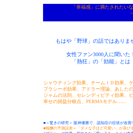
「幸福感」に満たされたい
もはや「野球」の話ではありま
女性ファン3000人に聞いた
「熱狂」の「効能」とは
シャウティング効果、チームＩＤ効果、
プラシーボ効果、アドラー理論、あした
ジャムの法則、セレンディピティ効果、
幸せの損益分岐点、PERMAモデル……
■＜驚きの研究＞ 阪神優勝で、認知症の症状が改善!
■報酬の予測誤差＝「ダメな子ほど可愛い」が喜び