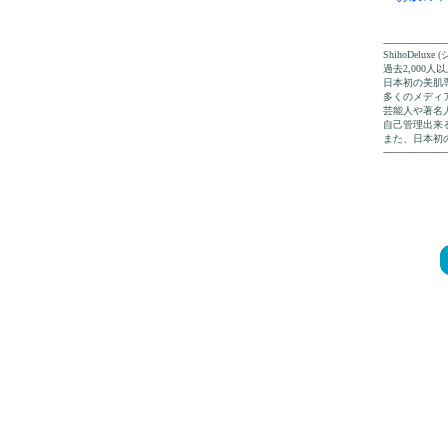
---------------------
ShihoDelux
過去2,00
日本初の美肌
多くのメディ
芸能人や著名
自己管理出来る
また、日本初
---------------------