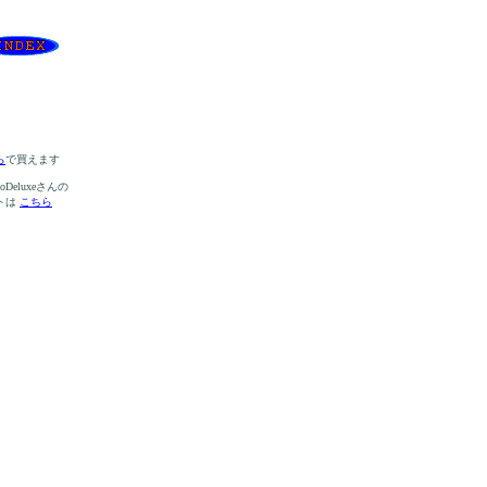
ら
で買えます
hoDeluxeさんの
トは
こちら