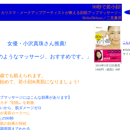
90秒で若小顔!
～カリスマ・メークアップアーティストが教える顔筋アップマッサージ～
ShihoDeluxe／二見書房
女優・小沢真珠さん推薦!
こち
●Shi
サイ
のようなマッサージ、おすすめです。」
2014年5月12日発売
1400円（税別）64P
0歳でも鍛えられます。
始めて、若小顔&美肌になりましょう!
プマッサージにはこんな効果があります】
カギ〝顔筋〟を刺激
いから、肌ダメージゼロ
が美容ローラーに
たの90秒
肌の効果が持続
調原因までわかる