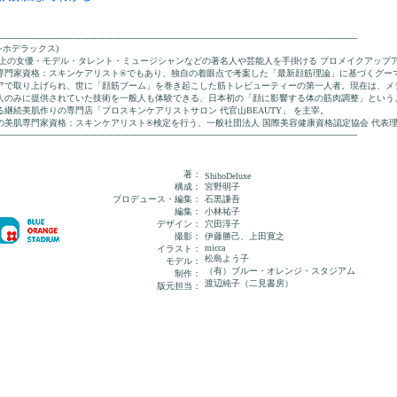
---------------------------------------------------------------------------------------------------------------------------------------
e (シホデラックス)
0人以上の女優・モデル・タレント・ミュージシャンなどの著名人や芸能人を手掛ける プロメイクアップ
専門家資格：スキンケアリスト®でもあり、独自の着眼点で考案した「最新顔筋理論」に基づくグー
アで取り上げられ、世に「顔筋ブーム」を巻き起こした筋トレビューティーの第一人者。現在は、メ
人のみに提供されていた技術を一般人も体験できる、日本初の「顔に影響する体の筋肉調整」という
継続美肌作りの専門店「プロスキンケアリストサロン 代官山BEAUTY」 を主宰。
の美肌専門家資格：スキンケアリスト®検定を行う、一般社団法人 国際美容健康資格認定協会 代表
---------------------------------------------------------------------------------------------------------------------------------------
著：
ShihoDeluxe
構成：
宮野明子
プロデュース・編集：
石黒謙吾
編集：
小林祐子
デザイン：
穴田淳子
撮影：
伊藤勝己、上田寛之
micca
イラスト：
松島よう子
モデル：
（有）ブルー・オレンジ・スタジアム
制作：
渡辺純子（二見書房）
版元担当：