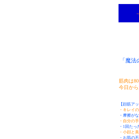
「魔法
筋肉は8
今日から
【顔筋アッ
・キレイの
・摩擦がな
・自分の手
・1回たっ
・小顔と美
・お肌の不