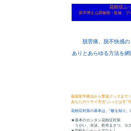
花粉症ふ
医学博士 山西敏朗・監修、ブ
脱苦痛、脱不快感の
ありとあらゆる方法を網
最新医学療法から撃退グッズまで
あなたのツライ方法“ふっとばす”方
花粉症対策の基本は、“敵を知り、
★基本のカンタン花粉症対策
うがい、水泳、乾布まさつ、ヨガ
★花粉をシャットアウト！