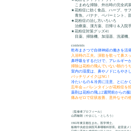
こまめな掃除、外出時の完全武装
★花粉症に効く食品、ハーブ、サプ
青魚、バナナ、ペパーミント、甜
★花粉症の治し方いろいろ
治療薬、漢方薬、日帰り＆入院手
★花粉症対策グッズ41
目薬、掃除機、加湿器、洗濯機、
contents
乾布まさつで自律神経の働きを活
入浴時の工夫。演歌を歌って鼻スッ
鼻呼吸をするだけで、アレルギー
掃除は花粉の飛んでいない朝のう
室内の湿度は、鼻やノドにもやさし
バッチリメイクはNG！
冷たいもの＆冷房に注意、とにか
忘年会→バレンタインが花粉症を
薬剤は花粉の飛ぶ2週間前からの服
痛みゼロで症状改善、意外なその
［監修者プロフィール］
山西敏朗（やまにし・としろう）
1965年東京都生まれ。医学博士。
板橋中央総合病院耳鼻咽喉科部長。超音波メ