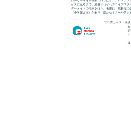
日帰り手術を積極的に行うほか、アロマテラ
イスに至るまで、患者それぞれのライフスタ
ダーメイドの治療を行う。著書に『花粉症の
（小学館文庫）があり、ほかセミナーやテレ
プロデュース・構成
文
デ
イ
版