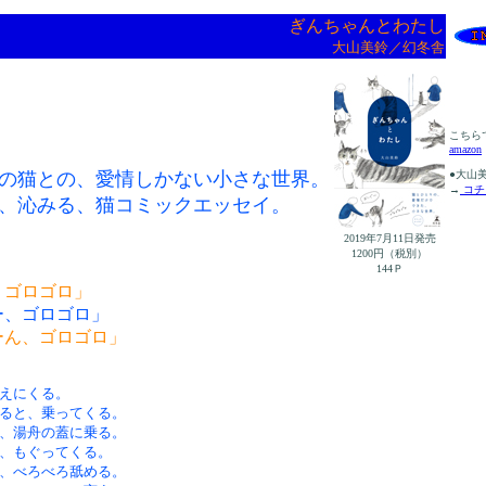
ぎんちゃんとわたし
大山美鈴／幻冬舎
こちら
amazon
の猫との、愛情しかない小さな世界。
●大山
→
コチ
、沁みる、猫コミックエッセイ。
2019年7月11日発売
1200円（税別）
144Ｐ
、ゴロゴロ」
ー、ゴロゴロ」
ーん、ゴロゴロ」
えにくる。
ると、乗ってくる。
、湯舟の蓋に乗る。
、もぐってくる。
、べろべろ舐める。