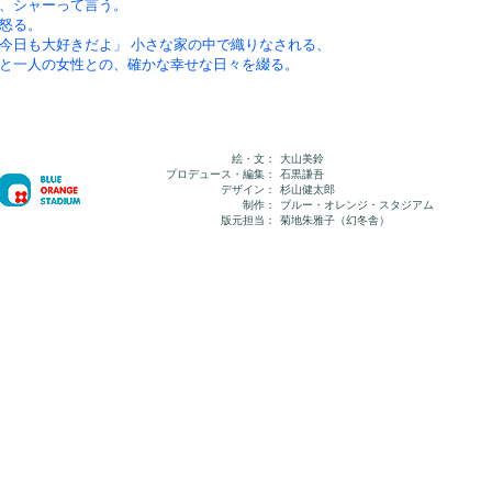
、シャーって言う。
怒る。
今日も大好きだよ」 小さな家の中で織りなされる、
と一人の女性との、確かな幸せな日々を綴る。
絵・文：
大山美鈴
プロデュース・編集：
石黒謙吾
デザイン：
杉山健太郎
制作：
ブルー・オレンジ・スタジアム
版元担当：
菊地朱雅子（幻冬舎）