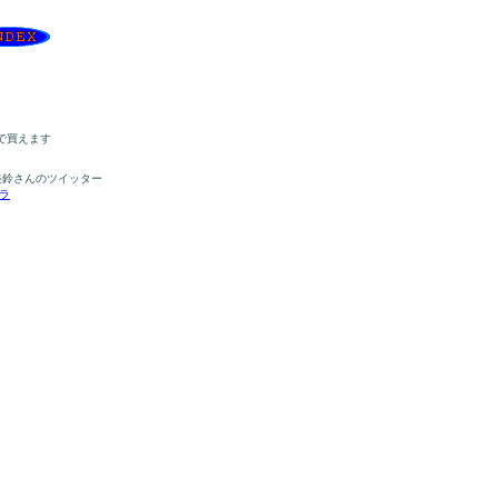
で買えます
美鈴さんのツイッター
ラ