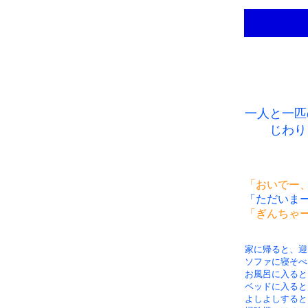
一人と一匹
じわり
「おいでー
「ただいま
「ぎんちゃ
家に帰ると、迎
ソファに寝そべ
お風呂に入ると
ベッドに入ると
よしよしすると