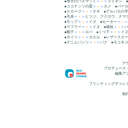
●厚手のバスマット
＞
＞
＞
ライオン 
●ココナッツの皿
＞
＞
＞
カメ ●パー
●スカーフ
＞
＞
＞
ヤギ ●アルパカの
●毛糸
＞
＞
＞
ヒツジ、フクロウ、ナマ
●モップ
＞
＞
＞
イヌ ●セーター
＞
＞
●マフラー
＞
＞
＞
イヌ ●楊枝
＞
＞
＞
●帽子
＞
＞
＞
ロバ ●くつ下
＞
＞
＞
イ
●タイツ
＞
＞
＞
カエル ●レザースカ
●デニムパンツ
＞
＞
＞
バク ●モコモ
デ
プロデュース
編集ア
プリンティングディレ
制