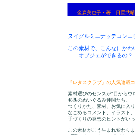
金森美也子・著 日置武晴
ヌイグルミニナッテコンニ
この素材で、こんなにかわ
オブジェができるの？
『レタスクラブ』の人気連載
素材選びのセンスが“目からウ
48匹のぬいぐるみ仲間たち。
つくりかた、素材、お気に入
なごめるコメント、イラスト
手づくりの発想のヒントがい
この素材がこう生まれ変わり