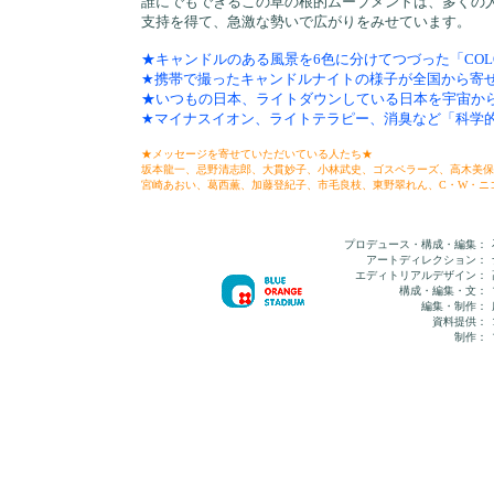
誰にでもできるこの草の根的ムーブメントは、多くの
支持を得て、急激な勢いで広がりをみせています。
★キャンドルのある風景を6色に分けてつづった「COLOR VARI
★携帯で撮ったキャンドルナイトの様子が全国から寄
★いつもの日本、ライトダウンしている日本を宇宙か
★マイナスイオン、ライトテラピー、消臭など「科学的
★メッセージを寄せていただいている人たち★
坂本龍一、忌野清志郎、大貫妙子、小林武史、ゴスペラーズ、高木美保
宮崎あおい、葛西薫、加藤登紀子、市毛良枝、東野翠れん、C・W・ニ
プロデュース・構成・編集：
アートディレクション：
エディトリアルデザイン：
構成・編集・文：
編集・制作：
資料提供：
制作：