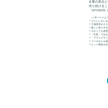
企業の原点と
売り続けるこ
「60VISI
──中ページ
＊ゴミにしないも
＊工場見学のスス
＊新しい売り方を
＊小さくても意思
＊「広告」ではな
＊「プラスブラン
＊メールからも始
＊ヒット商品を生