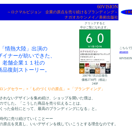
60VISION
～ロクマルビジョン 企業の原点を売り続けるブランディング～
ナガオカケンメイ／美術出版社
クリックすると
中がご覧になれます。
「情熱大陸」出演の
こちらで
amazon
ザイナーが紡いできた、
60VISI
老舗企業１１社の
商品復刻ストーリー。
2007年7月25日発売
価格2730円（税込）
240P
ロングセラー」×「ものづくりの原点」＝「ブランディング」
されないデザインを集め続け、ショップを開いた僕は、
のでした。「こうした商品を売り伝えることは、
くった会社にとって、最高のブランディングになる」と。
時代に売り続けていくことーー
の原点を見直し、いいデザインを残していこうとする理念なのです。