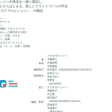
いうべき商品を一緒に復刻し、
とからはじまる、新しいブランドづくりの手法
ON（ロクマルビジョン）」の物語。
より──
のづくり
メ
理解してもらうツール
をもった販売店を大切に
く「広報」をする
ド」効果
まるブランドづくり
む「人」と「企業」の関係
ナガオカケンメイ
大輪俊江
著：
杉瀬由希
取材：
石黒謙吾
編集協力：
田中陽子（D&DEPARTMENT PROJECT）
松添みつこ
取材協力：
長谷川宏一
菅野宏
（60VISION）
ナガオカケンメイ
装丁：
高橋恵子
中山寛
田中陽子
（D&DEPARTMENT DESIGN）
編集・制作：
田邊直子
宮後優子
（美術出版社）