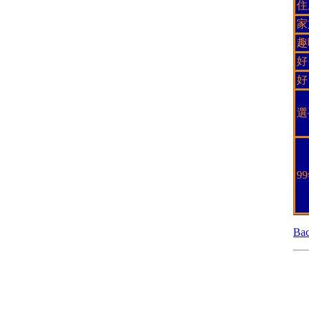
住
家
趣
好
好
選
9
Ba