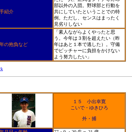
部以外の入団。野球部と行動を
手紹介
共にしていたということでの特
例。ただし、センスはまったく
見劣りしない
「素人ながらよくやったと思
う。今年は３割を超えたい（昨
9年の抱負など
年はあと１本で逃した）。守備
でピッチャーに負担をかけない
よう努力したい」
ck
１５ 小出幸寛
こいで・ゆきひろ
外・捕
年月日＝年齢
77・9 ・20 生＝ 21 歳