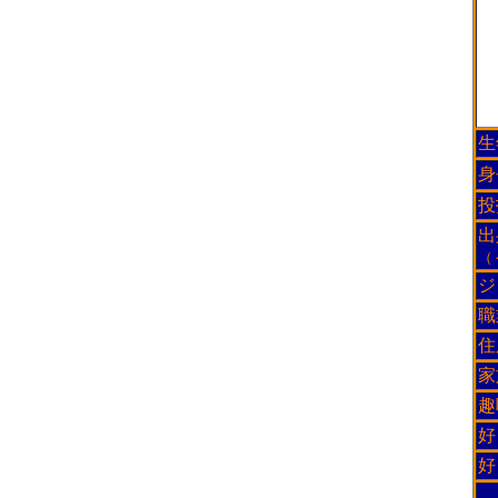
生
身
投
出
（
ジ
職
住
家
趣
好
好