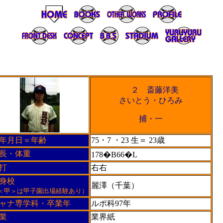
２ 斎藤洋美
さいとう・ひろみ
捕・一
年月日＝年齢
75・7 ・23 生＝ 23歳
長・体重
178�B66�L
打
右右
身校
麗澤（千葉）
＜甲＞は甲子園出場経験あり）
ャナ専学科・卒業年
ルポ科97年
業
業界紙