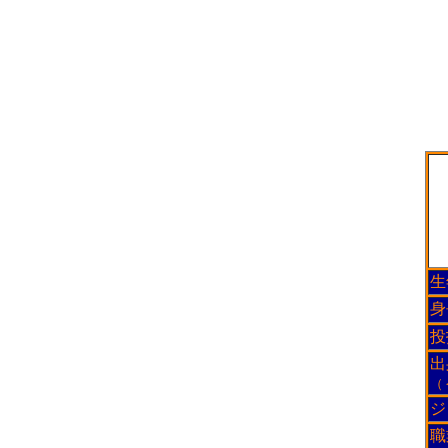
生
身
投
出
（
ジ
職