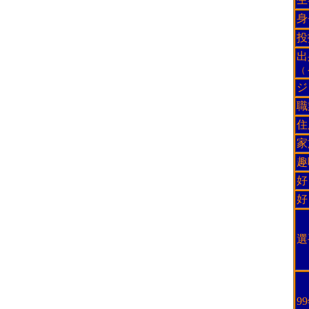
身
投
出
（
ジ
職
住
家
趣
好
好
選
9