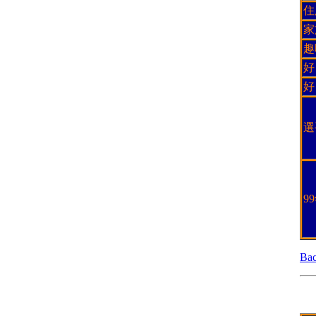
住
家
趣
好
好
選
9
Ba