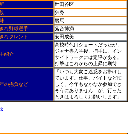
所
世田谷区
族
独身
味
競馬
きな野球選手
落合博満
きなタレント
安田成美
高校時代はショートだったが、
ジャナ専入学後、捕手に。イン
手紹介
サイドワークには定評がある。
打撃はこれからの上昇に期待
「いつも大変ご迷惑をお掛けし
ています。仕事、バイトなど忙
9年の抱負など
しく、今年もなかなか参加でき
そうにありません が、行った
ときはよろしくお願いします」
ck