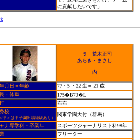
に貢献したいです」
ck
５ 荒木正司
あらき・まさし
内
年月日＝年齢
77・5 ・22 生＝ 21 歳
長・体重
175�B73�L
打
右右
身校
関東学園大付（群馬）
＜甲＞は甲子園出場経験あり）
ャナ専学科・卒業年
スポーツジャーナリスト科98年
業
フリーター