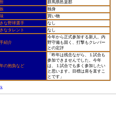
所
群馬県邑楽郡
族
独身
味
買い物
きな野球選手
なし
きなタレント
なし
今年から正式参加する新人。内
手紹介
野守備も固く、打撃もクレバー
との定評
「昨年は残念ながら、１試合も
参加できませんでした。今年
9年の抱負など
は、１試合でも多く参加したい
と思います。目標は肩を直すこ
とです」
ck