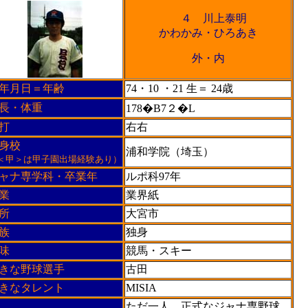
４ 川上泰明
かわかみ・ひろあき
外・内
年月日＝年齢
74・10 ・21 生＝ 24歳
長・体重
178�B7２�L
打
右右
身校
浦和学院（埼玉）
＜甲＞は甲子園出場経験あり）
ャナ専学科・卒業年
ルポ科97年
業
業界紙
所
大宮市
族
独身
味
競馬・スキー
きな野球選手
古田
きなタレント
MISIA
ただ一人、正式なジャナ専野球