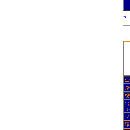
Ba
生
身
投
出
（
ジ
職