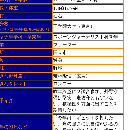
長・体重
178�B79�L
打
右右
身校
工学院大付（東京）
＜甲＞は甲子園出場経験あり）
ャナ専学科・卒業年
スポーツジャーナリスト科98年
業
フリーター
所
国立市
族
独身
味
野球
きな野球選手
若林隆信（広島）
きなタレント
ロンブー
昨年終盤に２試合参加。外野守
備は堅実、走攻守ともソツな
手紹介
い。積極性を前面に出すことを
期待したい
「今年はまずヒットを打ちた
い。肩の強さには自信があるの
9年の抱負など
で、送球に磨きをかけ、チーム