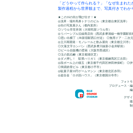
「どうやって作られる？」「なぜ生まれた
製作過程から世界観まで、写真付きでわか
★この16の街が飛び出す！★
◎浅草・場外馬券トナリのビル（東京都台東区浅草）
◎街の写真屋さん（都内某所）
◎ソウル市笠井洞（大韓民国ソウル市）
◎リバーシブル沿線商店街（西武多摩湖線一橋学園駅前
◎思い出横丁（JR新宿駅西口付近） ◎無用ドア・二次
◎立川再開発・モノレールと飲み屋街（東京都立川市）
◎欠落文字カンバン（西武多摩川線新小金井駅前）
◎ビール自販機の壁画（大阪市西成区）
◎玉の肌石鹸（東京都港区芝）
◎ダメ押し！ 駐禁ハリガミ（東京都練馬区江古田）
◎段ボール上の猫玉（東京都千代田区神田神保町） ◎
◎簡易鉄骨ビル（東京都小平市）
◎駄菓子屋10円ゲームマシン（東京都北区赤羽）
◎超合金「ロボ顔ハウス」（東京都国分寺市）
フォトモ
プロデュース・編
編
デザイ
撮
制