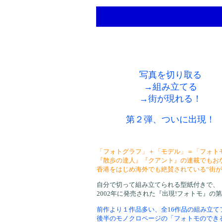
写真を切り取る
→組み立てる
→街が現れる！
第２弾、ついに出現！
「フォトグラフ」＋「モデル」＝「フォト
『散歩の達人』『クアント』の連載でもお
香港をはじめ海外でも絶賛されている“街が
自分で切って組み立てられる型紙付きで、
2002年に発売された『出現!フォトモ』の
前作より１作品多い、全16作品の組み立て
後半のモノクロページの「フォトモのでき