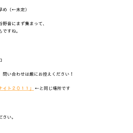
早め（←未定）
谷野音にまず集まって、
もですね。
コ
、問い合わせは厳にお控えください！
ナイト２０１１」
←と同じ場所です
ださい。