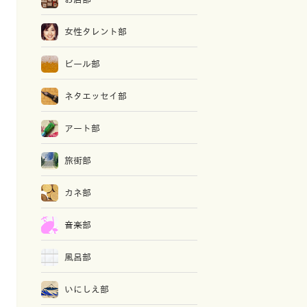
女性タレント部
ビール部
ネタエッセイ部
アート部
旅街部
カネ部
音楽部
風呂部
いにしえ部