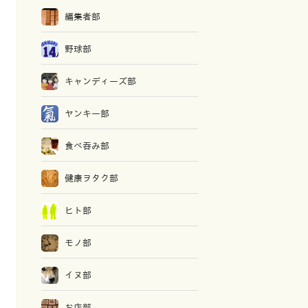
編集者部
野球部
キャンディーズ部
ヤンキー部
食べ吞み部
健康ヲタク部
ヒト部
モノ部
イヌ部
お店部