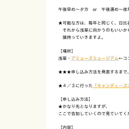
午後早め〜夕方 or 午後遅め〜夜
★可能な方は、毎年と同じく、日比
それから浅草に向かうのもいいか
旗持っていきますよ。
【場所】
浅草・
アミューズミュージアム
←コ
★★★申し込み方法を発表するまで
★４／３に行った
「キャンディーズ
【申し込み方法】
★かなり先となりますが、
ここで告知していくので見ていてく
【内容】