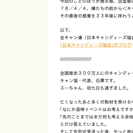
今回のことのほうが喪失感、空虚感
７８／４／４，僕たちの前から＜キ
その直後の感覚を３３年後に味わう
以下、
全キャン連（日本キャンディーズ協
｢日本キャンディーズ協会｣のブログ
/////////////////////
全国推定３００万人にのキャンディ
キャン協・代表、石黒です。
スーちゃん、初七日も過ぎました。
亡くなったあと多くの取材を受ける
｢なにか追悼イベントはお考えです
｢先のことまではまだ何も考える余裕
とだけ答えていました。
そして告別式見送った後、やっと我