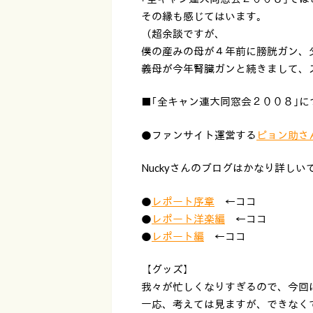
その縁も感じてはいます。
（超余談ですが、
僕の産みの母が４年前に膀胱ガン、
義母が今年腎臓ガンと続きまして、
■｢全キャン連大同窓会２００８｣
●ファンサイト運営する
ピョン助さ
Nuckyさんのブログはかなり詳しい
●
レポート序章
←ココ
●
レポート洋楽編
←ココ
●
レポート編
←ココ
【グッズ】
我々が忙しくなりすぎるので、今回
一応、考えては見ますが、できなく