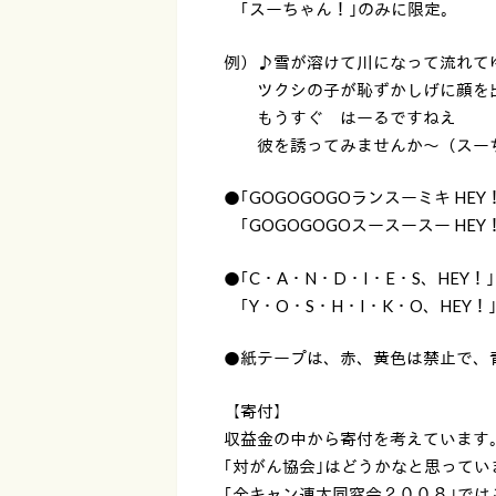
｢スーちゃん！｣のみに限定。
例）♪雪が溶けて川になって流れて
ツクシの子が恥ずかしげに顔を出
もうすぐ はーるですねえ
彼を誘ってみませんか〜（スー
●｢GOGOGOGOランスーミキ HE
｢GOGOGOGOスースースー HEY
●｢C・A・N・D・I・E・S、HEY
｢Y・O・S・H・I・K・O、HEY！
●紙テープは、赤、黄色は禁止で、
【寄付】
収益金の中から寄付を考えています
｢対がん協会｣はどうかなと思ってい
｢全キャン連大同窓会２００８｣で