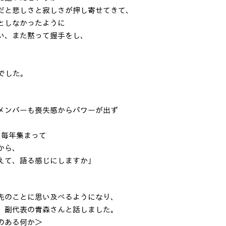
だと悲しさと寂しさが押し寄せてきて、
としなかったように
い、また黙って握手をし、
でした。
メンバーも喪失感からパワーが出ず
に毎年集まって
から、
えて、語る感じにしますか｣
。
先のことに思い及べるようになり、
、副代表の青森さんと話しました。
のある何か＞