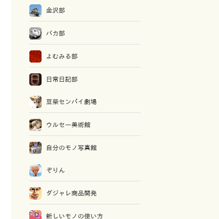
金沢部
バカ部
よむみる部
日常日記部
豆柴センパイ劇場
ウルセー美術館
自分のモノ写真館
ぞりん
ダジャレ商品開発
新しいモノの使い方