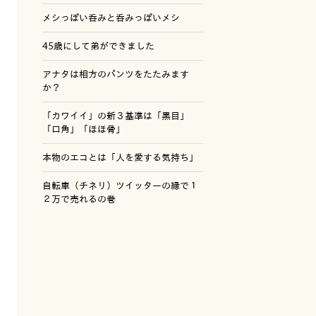
メシっぽい呑みと呑みっぽいメシ
45歳にして弟ができました
アナタは相方のパンツをたたみます
か？
「カワイイ」の新３基準は「黒目」
「口角」「ほほ骨」
本物のエコとは「人を愛する気持ち」
自転車（チネリ）ツイッターの縁で１
２万で売れるの巻