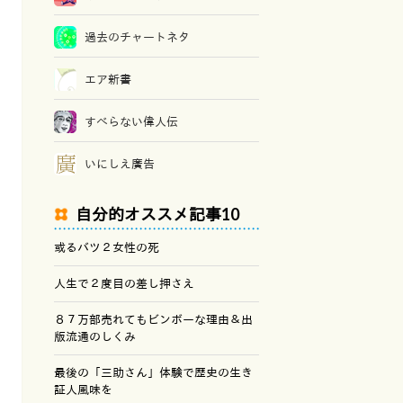
過去のチャートネタ
エア新書
すべらない偉人伝
いにしえ廣告
自分的オススメ記事10
或るバツ２女性の死
人生で２度目の差し押さえ
８７万部売れてもビンボーな理由＆出
版流通のしくみ
最後の「三助さん」体験で歴史の生き
証人風味を