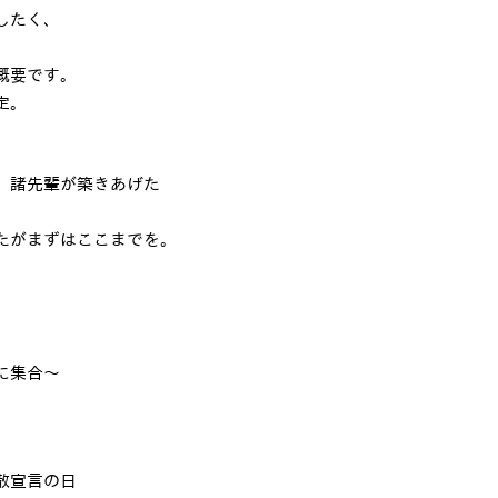
したく、
概要です。
定。
。
、諸先輩が築きあげた
たがまずはここまでを。
に集合〜
散宣言の日